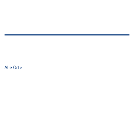
Alle Orte
Adresse
Pfälzische Rechtsanwaltskammer Zweibrücken