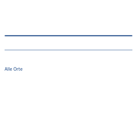
Alle Orte
Adresse
Pfälzische Rechtsanwaltskammer Zweibrücken