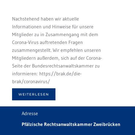
Nachstehend haben wir aktuelle
Informationen und Hinweise für unsere
Mitglieder zu in Zusammengang mit dem
Corona-Virus auftretenden Fragen
zusammengestellt. Wir empfehlen unseren
Mitgliedern außerdem, sich auf der Corona-
Seite der Bundesrechtsanwaltskammer zu
informieren: https://brak.de/die-
brak/coronavirus/
WEITERLESEN
Adresse
Pfälzische Rechtsanwaltskammer Zweibrücken