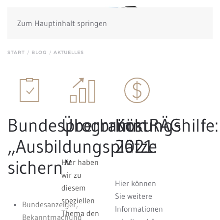
Zum Hauptinhalt springen
START
BLOG
AKTUELLES
Bundesprogramm
Überbrückungshilfe:
KöstRÄG
„Ausbildungsplätze
2021:
sichern“
Hier haben
wir zu
Hier können
diesem
Sie weitere
speziellen
Bundesanzeiger,
Informationen
Thema den
Bekanntmachung